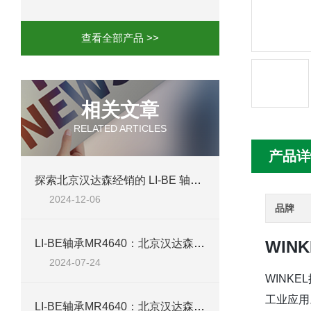
mini motor电机MC230P3T 20- B参
查看全部产品 >>
Ac-motoren交流电机3RT1026-1AC
AC-motoren交流电机FCA 132S-4/P
相关文章
RELATED ARTICLES
AC-motoren交流电机ACM 160M-4参
产品详
AC-MOTOREN电机FCPA 80B-6参数
探索北京汉达森经销的 LI-BE 轴承 R0168
2024-12-06
AC-MOTOREN电机FCPA 71B-2参数
品牌
​LI-BE轴承MR4640：北京汉达森经销产品的全面解析
WIN
2024-07-24
WINK
工业应用
LI-BE轴承MR4640：北京汉达森经销的精密轴承技术介绍