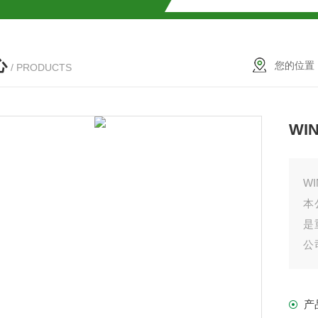
解
心
2参数及应用
您的位置
/ PRODUCTS
2参数及应用
WI
2参数应用
应用
W
本
是
公
以
介绍
产
介绍