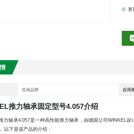
更
数特点介绍
20参数介绍
HE参数介绍
数介绍
情
介绍
介绍
其他品牌
应用
KEL推力轴承固定型号4.057介绍
EL推力轴承4.057是一种高性能推力轴承，由德国公司WINK
。以下是该产品的介绍：