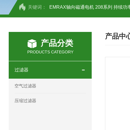
关键词：
EMRAX轴向磁通电机 208系列 持续功率
SCHOTT光源 KL2500系列技术参数详
产品中
OEMER三相同步电机MTES 132SB/
产品分类
OEMER三相同步电机MTES 160MA/
PRODUCTS CATEGORY
OEMER三相同步电机MTES 132SA/
过滤器
OEMER电机QLS 180M环保农业领域
空气过滤器
mini motor电机AM 80P参数特点介绍
压缩过滤器
mini motor电机AM 66T参数特点介绍
mini motor电机AM 440M3T参数特点