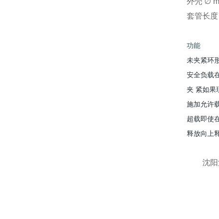
外壳 ∅ m
套管长度 
功能
未夹紧
环
安全负载
夹 紧
如果
施加允许载
超载
即使
释放
向上
沈阳汉