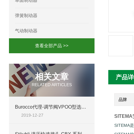
单面制动器
mini motor电机MCE 320P2T参数特点
弹簧制动器
mini motor电机MC230P3T 20- B参
气动制动器
Ac-motoren交流电机3RT1026-1AC
查看全部产品 >>
AC-motoren交流电机FCA 132S-4/P
AC-motoren交流电机ACM 160M-4参
相关文章
产品详
AC-MOTOREN电机FCPA 80B-6参数
RELATED ARTICLES
AC-MOTOREN电机FCPA 71B-2参数
品牌
Burocco代理-调节阀VPOO型选型资料
2019-12-27
SITEM
SITEM