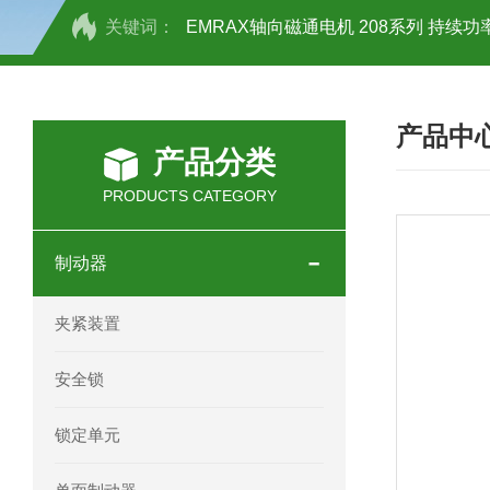
关键词：
EMRAX轴向磁通电机 208系列 持续功率
SCHOTT光源 KL2500系列技术参数详
产品中
OEMER三相同步电机MTES 132SB/
产品分类
OEMER三相同步电机MTES 160MA/
PRODUCTS CATEGORY
OEMER三相同步电机MTES 132SA/
制动器
OEMER电机QLS 180M环保农业领域
夹紧装置
mini motor电机AM 80P参数特点介绍
安全锁
mini motor电机AM 66T参数特点介绍
锁定单元
mini motor电机AM 440M3T参数特点