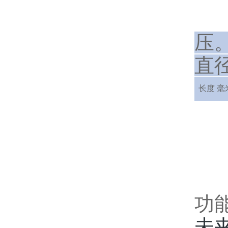
压
直
长度 毫
功
未