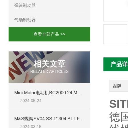
弹簧制动器
mini motor电机MC230P3T 20- B参
气动制动器
Ac-motoren交流电机3RT1026-1AC
查看全部产品 >>
AC-motoren交流电机FCA 132S-4/P
AC-motoren交流电机ACM 160M-4参
相关文章
产品详
AC-MOTOREN电机FCPA 80B-6参数
RELATED ARTICLES
AC-MOTOREN电机FCPA 71B-2参数
品牌
Mini Motor电动机BC2000 24 MP 25 B3 案例分析
SI
2024-05-24
德
M&S蝶阀SV04 SS 1“ 304 BL.LF-TOP 2NI/1MV VMQ4技术参数及应用介绍
2024-03-15