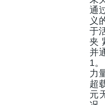
通
义
于
夹 
并
1。
力
超
元
况