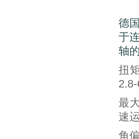
德国
于
轴
扭矩
2.
最大
速
角偏