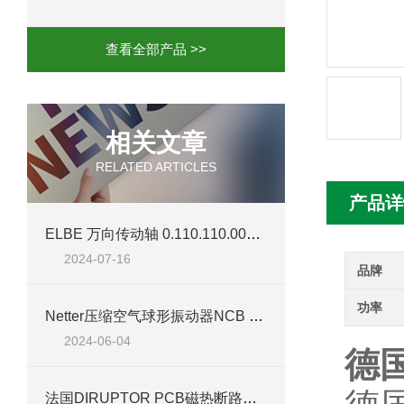
mini motor电机MC230P3T 20- B参
查看全部产品 >>
Ac-motoren交流电机3RT1026-1AC
AC-motoren交流电机FCA 132S-4/P
相关文章
RELATED ARTICLES
AC-motoren交流电机ACM 160M-4参
产品详
AC-MOTOREN电机FCPA 80B-6参数
ELBE 万向传动轴 0.110.110.0001 技术介绍
2024-07-16
AC-MOTOREN电机FCPA 71B-2参数
品牌
功率
Netter压缩空气球形振动器NCB 1产品介绍
2024-06-04
德国
法国DIRUPTOR PCB磁热断路器 轨道交通直流回路保护应用解析