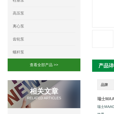
柱塞泵
mini motor电机MCE 320P2T参数特点
高压泵
mini motor电机MC230P3T 20- B参
离心泵
Ac-motoren交流电机3RT1026-1AC
齿轮泵
AC-motoren交流电机FCA 132S-4/P
螺杆泵
AC-motoren交流电机ACM 160M-4参
查看全部产品 >>
产品详
AC-MOTOREN电机FCPA 80B-6参数
AC-MOTOREN电机FCPA 71B-2参数
品牌
相关文章
RELATED ARTICLES
瑞士MA
瑞士MA