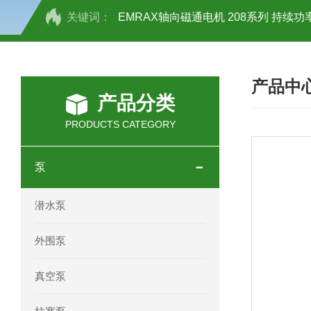
关键词：
EMRAX轴向磁通电机 208系列 持续功率
SCHOTT光源 KL2500系列技术参数详
产品中
OEMER三相同步电机MTES 132SB/
产品分类
OEMER三相同步电机MTES 160MA/
PRODUCTS CATEGORY
OEMER三相同步电机MTES 132SA/
泵
OEMER电机QLS 180M环保农业领域
潜水泵
mini motor电机AM 80P参数特点介绍
外围泵
mini motor电机AM 66T参数特点介绍
真空泵
mini motor电机AM 440M3T参数特点