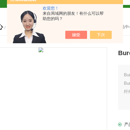
欢迎您！
解
来自局域网的朋友！有什么可以帮
助您的吗？
心
2参数及应用
您的位置：
首页
-
产品中
/ PRODUCTS
2参数及应用
Bu
2参数应用
应用
B
B
纤
介绍
产
介绍