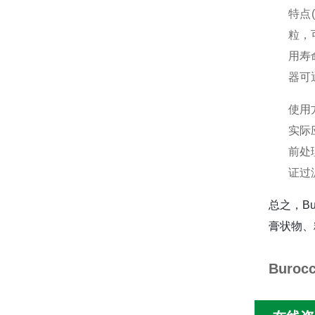
特点
粒，
用寿
器可
使用
实际
前处
证过
总之，B
膏状物、
Buro