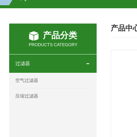
SCHOTT光源 KL2500系列技术参数详
产品中
OEMER三相同步电机MTES 132SB/
产品分类
OEMER三相同步电机MTES 160MA/
PRODUCTS CATEGORY
OEMER三相同步电机MTES 132SA/
过滤器
OEMER电机QLS 180M环保农业领域
空气过滤器
mini motor电机AM 80P参数特点介绍
压缩过滤器
mini motor电机AM 66T参数特点介绍
mini motor电机AM 440M3T参数特点
mini motor电机MCE 320P2T参数特点