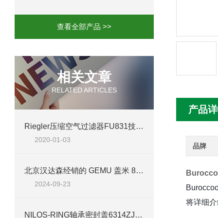
mini motor电机MC230P3T 20- B参
查看全部产品 >>
Ac-motoren交流电机3RT1026-1AC
AC-motoren交流电机FCA 132S-4/P
相关文章
RELATED ARTICLES
AC-motoren交流电机ACM 160M-4参
产品详
AC-MOTOREN电机FCPA 80B-6参数
Riegler压缩空气过滤器FU831技术资料
2020-01-03
AC-MOTOREN电机FCPA 71B-2参数
品牌
北京汉达森经销的 GEMU 盖米 857R20D 浮子流量计技术介绍
Buroc
2024-09-23
Buro
将详细介
NILOS-RING轴承密封盖6314ZJV产品技术参数