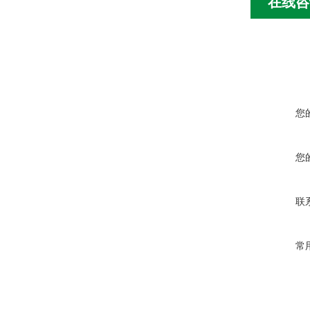
在线咨
您
您
联
常