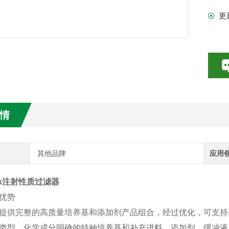
添
更
数特点介绍
20参数介绍
HE参数介绍
数介绍
情
介绍
介绍
其他品牌
应用
rius注射性质过滤器
品优势
提供完整的高质量培养基和添加剂产品组合，经过优化，可支持
类型。化学成分明确的特种培养基和补充进料、添加剂、缓冲液