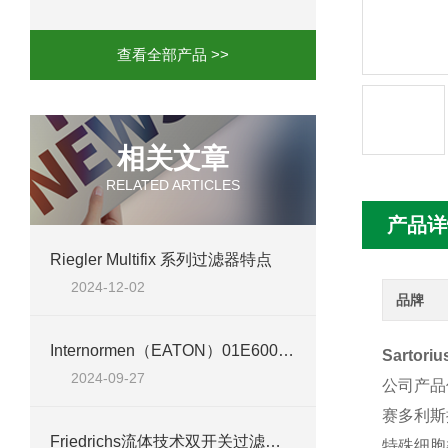
mini motor电机MC230P3T 20- B参
查看全部产品 >>
Ac-motoren交流电机3RT1026-1AC
AC-motoren交流电机FCA 132S-4/P
相关文章
RELATED ARTICLES
AC-motoren交流电机ACM 160M-4参
产品详
AC-MOTOREN电机FCPA 80B-6参数
Riegler Multifix 系列过滤器特点
2024-12-02
AC-MOTOREN电机FCPA 71B-2参数
品牌
Internormen（EATON）01E600.6VG30.E.P 过滤器：保障工业流体纯净
Sarto
2024-09-27
公司产
赛多利斯
​Friedrichs流体技术双开关过滤器 DF 4.225-B20.060技术参数
特殊细胞