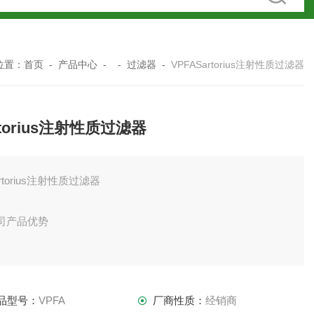
位置：
首页
-
产品中心
- -
过滤器
-
VPFASartorius注射性质过滤器
rtorius注射性质过滤器
rtorius注射性质过滤器
司产品优势
多利斯提供完整的高质量培养基和添加剂产品组合，经过优
，可支持基于蛋白质、基于病毒以及基于细胞和基因的应用中
品型号：
VPFA
厂商性质：
经销商
用的特殊细胞类型。化学成分明确的特种培养基和补充进料、