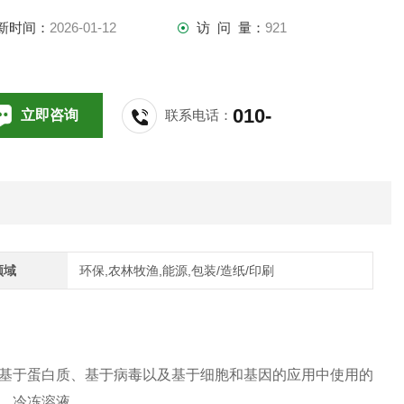
加剂、缓冲液、冷冻溶液
新时间：
2026-01-12
访 问 量：
921
010-
立即咨询
联系电话：
64714988,196
领域
环保,农林牧渔,能源,包装/造纸/印刷
基于蛋白质、基于病毒以及基于细胞和基因的应用中使用的
、冷冻溶液