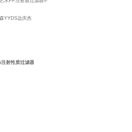
艺术PP注射器过滤器®
森YYDS边庆杰
rius注射性质过滤器