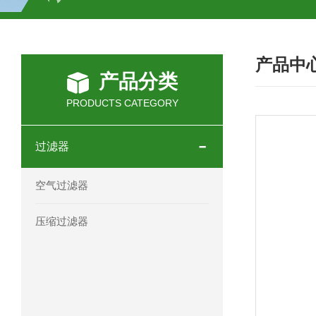
SCHOTT光源 KL2500系列技术参数详
产品中
OEMER三相同步电机MTES 132SB/
产品分类
OEMER三相同步电机MTES 160MA/
PRODUCTS CATEGORY
OEMER三相同步电机MTES 132SA/
过滤器
OEMER电机QLS 180M环保农业领域
空气过滤器
mini motor电机AM 80P参数特点介绍
压缩过滤器
mini motor电机AM 66T参数特点介绍
mini motor电机AM 440M3T参数特点
mini motor电机MCE 320P2T参数特点