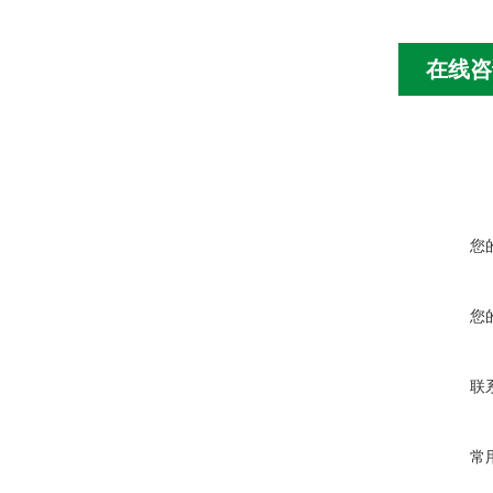
在线咨
您
您
联
常