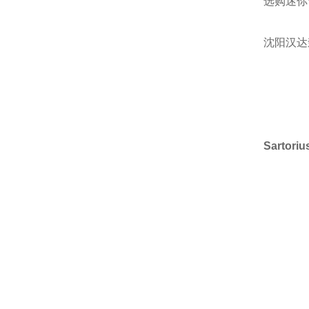
选购迷你
沈阳汉达
Sarto