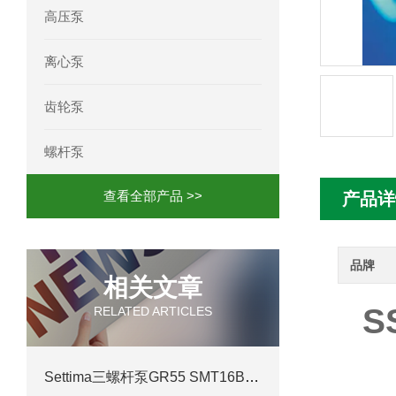
高压泵
mini motor电机MC230P3T 20- B参
离心泵
Ac-motoren交流电机3RT1026-1AC
齿轮泵
AC-motoren交流电机FCA 132S-4/P
螺杆泵
AC-motoren交流电机ACM 160M-4参
查看全部产品 >>
产品详
AC-MOTOREN电机FCPA 80B-6参数
AC-MOTOREN电机FCPA 71B-2参数
品牌
相关文章
S
RELATED ARTICLES
Settima三螺杆泵GR55 SMT16B 380L S2产品介绍