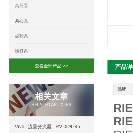
高压泵
mini motor电机MC230P3T 20- B参
离心泵
Ac-motoren交流电机3RT1026-1AC
齿轮泵
AC-motoren交流电机FCA 132S-4/P
螺杆泵
AC-motoren交流电机ACM 160M-4参
查看全部产品 >>
产品详
AC-MOTOREN电机FCPA 80B-6参数
AC-MOTOREN电机FCPA 71B-2参数
品牌
相关文章
RI
RELATED ARTICLES
R
Vivoil 流量分流器 - RV-0D/0.45 x 10 - 5产品介绍