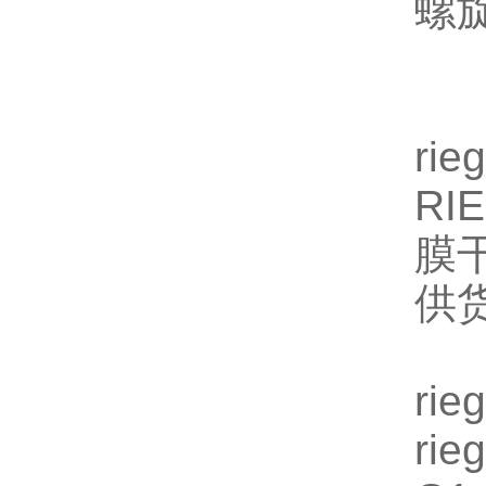
螺
ri
RI
膜干
供
ri
ri