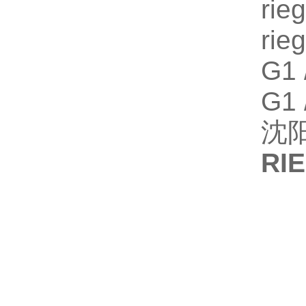
ri
ri
G1
G1
沈
RI