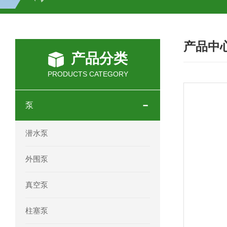
SCHOTT光源 KL2500系列技术参数详
产品中
OEMER三相同步电机MTES 132SB/
产品分类
OEMER三相同步电机MTES 160MA/
PRODUCTS CATEGORY
OEMER三相同步电机MTES 132SA/
泵
OEMER电机QLS 180M环保农业领域
潜水泵
mini motor电机AM 80P参数特点介绍
外围泵
mini motor电机AM 66T参数特点介绍
真空泵
mini motor电机AM 440M3T参数特点
柱塞泵
mini motor电机MCE 320P2T参数特点