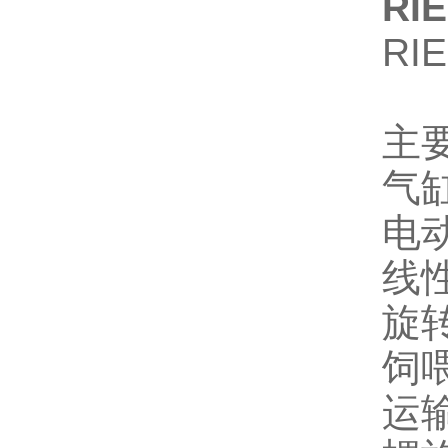
R
RI
主
气
电
线
旋
饲
运