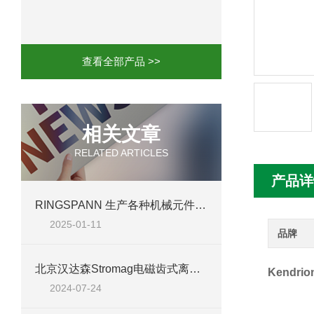
mini motor电机MCE 320P2T参数特点
mini motor电机MC230P3T 20- B参
查看全部产品 >>
Ac-motoren交流电机3RT1026-1AC
AC-motoren交流电机FCA 132S-4/P
相关文章
RELATED ARTICLES
AC-motoren交流电机ACM 160M-4参
产品详
AC-MOTOREN电机FCPA 80B-6参数
RINGSPANN 生产各种机械元件，如联轴器、制动器、离合器和轴承
2025-01-11
AC-MOTOREN电机FCPA 71B-2参数
品牌
北京汉达森Stromag电磁齿式离合器 EZA 600（特制）技术介绍
Kendrio
2024-07-24