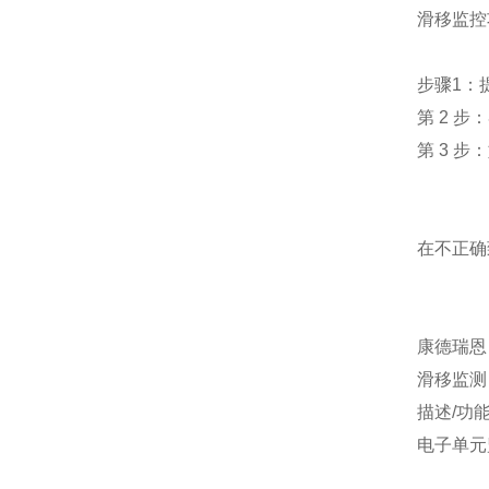
滑移监控
步骤1：
第 2 
第 3 
在不正确
康德瑞恩 
滑移监测
描述/功
电子单元