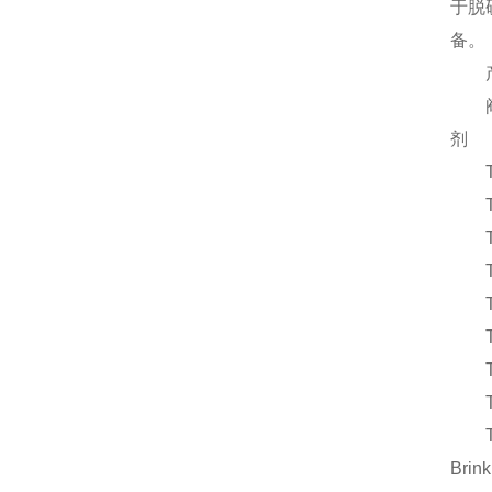
于脱
备。
产
阀，
剂
Brin