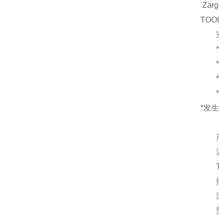
Zarge
TOO
安
*液
*独
*温
*电
*
发生
产
温度
TT-
控制
流量
型号