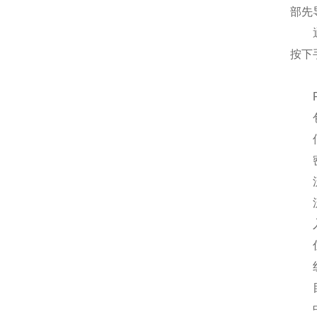
部先
通过
按下
Ri
包
低限
密封
流量
流量测
入口
住
线：G
目录
中温