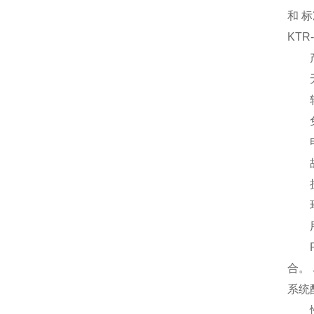
和 
KTR
产
无间
轴
免
电
故
扭矩从
环境
用于
RO
合。
系统
性