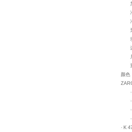
加热
冷却能
冷却
泵容量
填
连接
尺寸：
重量
颜色：
ZAR
· 
· 
· 
· 
· K 4