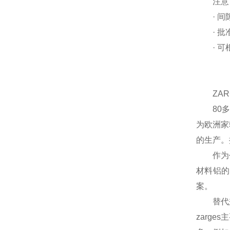
注意
· 间隙
· 批准
· 可根
ZARG
80多年
为欧洲家
的生产。
作为创新
材料铝的
案。
替代兼
zarges
主