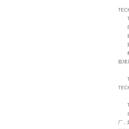
TEC
部
旋
旋转
根
双球
TEC
厂，