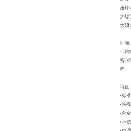
压环
大螺
大顶
标准系
带轴
密封
程。
特征
•标
•特
•合
•不
•自