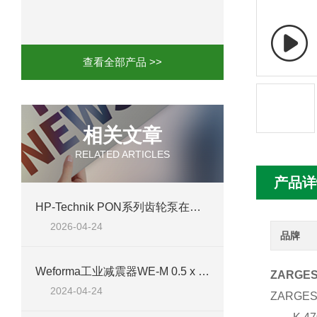
mini motor电机MCE 320P2T参数特点
mini motor电机MC230P3T 20- B参
查看全部产品 >>
Ac-motoren交流电机3RT1026-1AC
AC-motoren交流电机FCA 132S-4/P
相关文章
RELATED ARTICLES
AC-motoren交流电机ACM 160M-4参
产品详
AC-MOTOREN电机FCPA 80B-6参数
HP-Technik PON系列齿轮泵在燃烧器系统中的核心应用
2026-04-24
AC-MOTOREN电机FCPA 71B-2参数
品牌
Weforma工业减震器WE-M 0.5 x 19的具体参数、特点及应用行业
ZARGE
2024-04-24
ZARGE