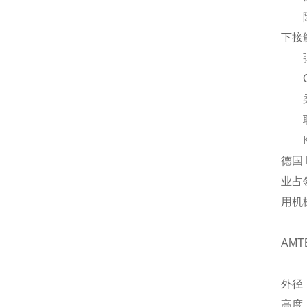
除了
下接
弹
GS
柔性
联轴
KT
德国 
业占
用机
AMT
外径
高度