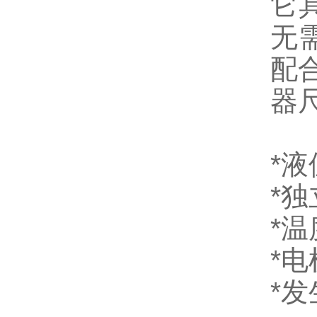
它
无
配
器
*
*
*
*
*