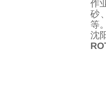
作
砂
等
沈
RO