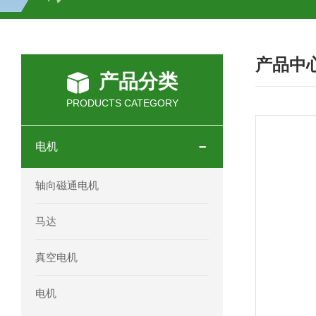
SCHOTT光源 KL2500系列技术参数详
产品中
OEMER三相同步电机MTES 132SB/
产品分类
OEMER三相同步电机MTES 160MA/
PRODUCTS CATEGORY
OEMER三相同步电机MTES 132SA/
电机
OEMER电机QLS 180M环保农业领域
轴向磁通电机
mini motor电机AM 80P参数特点介绍
马达
mini motor电机AM 66T参数特点介绍
真空电机
mini motor电机AM 440M3T参数特点
电机
mini motor电机MCE 320P2T参数特点