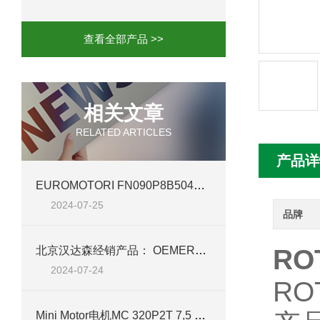
mini motor电机MC230P3T 20- B参
查看全部产品 >>
Ac-motoren交流电机3RT1026-1AC
AC-motoren交流电机FCA 132S-4/P
相关文章
RELATED ARTICLES
AC-motoren交流电机ACM 160M-4参
产品详
AC-MOTOREN电机FCPA 80B-6参数
EUROMOTORI FN090P8B504AVFZ 电机——北京汉达森高效动力新篇章
2024-07-25
AC-MOTOREN电机FCPA 71B-2参数
品牌
北京汉达森经销产品： OEMER电机 QCAVM 90L 详细介绍
RO
2024-07-24
RO
Mini Motor电机MC 320P2T 7,5 B3 技术介绍