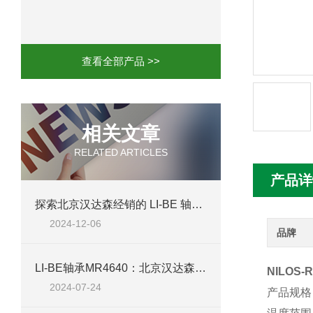
mini motor电机MCE 320P2T参数特点
mini motor电机MC230P3T 20- B参
查看全部产品 >>
Ac-motoren交流电机3RT1026-1AC
AC-motoren交流电机FCA 132S-4/P
相关文章
RELATED ARTICLES
AC-motoren交流电机ACM 160M-4参
产品详
AC-MOTOREN电机FCPA 80B-6参数
探索北京汉达森经销的 LI-BE 轴承 R0168
2024-12-06
AC-MOTOREN电机FCPA 71B-2参数
品牌
​LI-BE轴承MR4640：北京汉达森经销产品的全面解析
NILOS
2024-07-24
产品规格