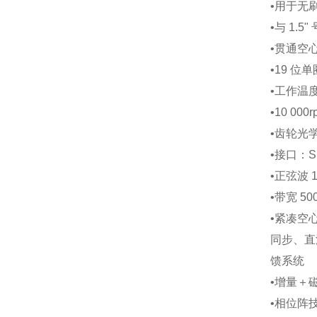
•
用于无
•
与 1.
•
贯通空心
•
19 位单
•
工作温度 
•
10 00
•
齿轮光
•
接口：SSI
•
正弦波 1
•
带宽 50
•
紧凑空
同步、直
馈系统
•
增量＋
•
相位阵