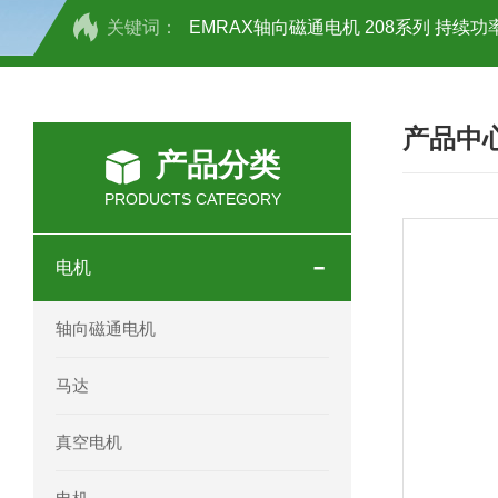
关键词：
EMRAX轴向磁通电机 208系列 持续功率
SCHOTT光源 KL2500系列技术参数详
产品中
OEMER三相同步电机MTES 132SB/
产品分类
OEMER三相同步电机MTES 160MA/
PRODUCTS CATEGORY
OEMER三相同步电机MTES 132SA/
电机
OEMER电机QLS 180M环保农业领域
轴向磁通电机
mini motor电机AM 80P参数特点介绍
马达
mini motor电机AM 66T参数特点介绍
真空电机
mini motor电机AM 440M3T参数特点