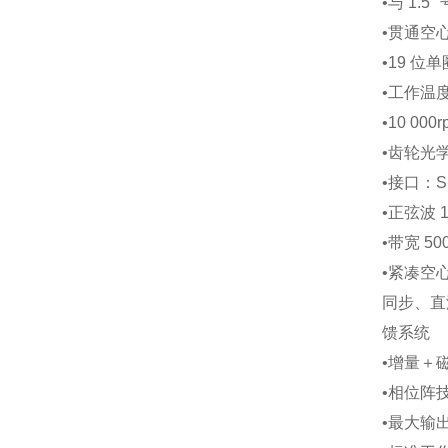
•
与 1.
•
贯通空心
•
19 位单
•
工作温度 
•
10 00
•
齿轮光
•
接口：SSI
•
正弦波 1
•
带宽 50
•
紧凑空
同步、直
馈系统
•
增量＋
•
相位阵
•
最大输出