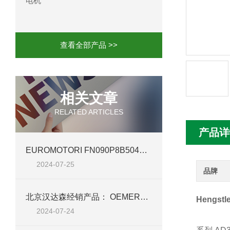
电机
mini motor电机MCE 320P2T参数特点
mini motor电机MC230P3T 20- B参
查看全部产品 >>
Ac-motoren交流电机3RT1026-1AC
AC-motoren交流电机FCA 132S-4/P
相关文章
RELATED ARTICLES
AC-motoren交流电机ACM 160M-4参
产品详
AC-MOTOREN电机FCPA 80B-6参数
EUROMOTORI FN090P8B504AVFZ 电机——北京汉达森高效动力新篇章
2024-07-25
AC-MOTOREN电机FCPA 71B-2参数
品牌
北京汉达森经销产品： OEMER电机 QCAVM 90L 详细介绍
Hengs
2024-07-24