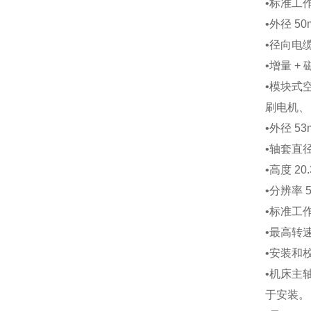
•
标准工作温
•
外径 50
•
径向电
•
增量 + 
•
模块式
刷电机、
•
外径 53m 
•
轴套直径 6.
•
高度 20.3
•
分辨率 50
•
标准工作 温
•
最高转速 
•
安装和校
•
机床主
于安装。