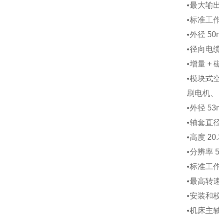
•
最大输出
•
标准工作温
•
外径 50
•
径向电
•
增量 + 
•
模块式
刷电机、
•
外径 53m 
•
轴套直径 6.
•
高度 20.3
•
分辨率 50
•
标准工作 温
•
最高转速 
•
安装和校
•
机床主