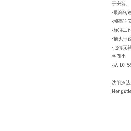
于安装。
•
最高转速可
•
频率响应可
•
标准工作温
•
插头带
•
超薄无
空间小
•从 10~
沈阳汉达
Hengs