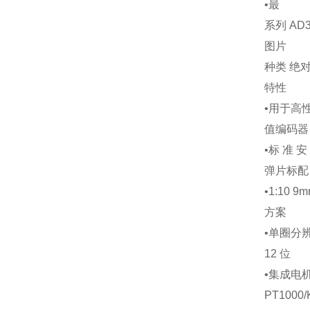
•
最
系列 AD3
图片
种类 绝
特性
•
用于高
值编码器
•
标 准 安 
弹片标配
•
1:10
方案
•
单圈分辨
12 位
•
集成电
PT1000/