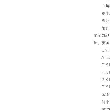
※屏蔽电
※电缆接
※呼吸接
附件和工
的全部认
证、英国
UNI D
ATE
PIK EK
PIK KS
PIK KS
PIK EK
6.183
沈阳汉
pf