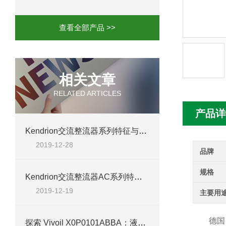
mini motor电机MC230P3T 20- B参
查看全部产品 >>
Ac-motoren交流电机3RT1026-1AC
AC-motoren交流电机FCA 132S-4/P
相关文章
RELATED ARTICLES
AC-motoren交流电机ACM 160M-4参
产品详
AC-MOTOREN电机FCPA 80B-6参数
Kendrion交流整流器系列特征与应用
2019-12-28
AC-MOTOREN电机FCPA 71B-2参数
品牌
规格
Kendrion交流整流器AC系列特征与应用
2019-12-19
主要用
德国EC
探索 Vivoil X0P0101ABBA：液压泵的性能