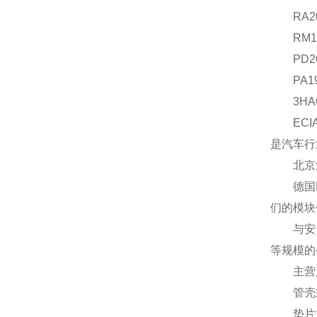
RA200
RM194
PD264
PA1941
3HAC02
ECIA
是汽车行
北京汉达
德国FU
们的模块
与安全生
等规模的
主营
管壳式
垫片式