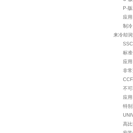
P-版
应用
制冷，制
来冷却润
SSC
标准化和
应用
非常适
CCF
不可移动
应用
特别适
UNIVE
高比热耗
安装位