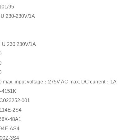
1/95
230-230V/1A
 230 230V/1A
0
0
0
x. input voltage：275V AC max. DC current：1A
151K
23252-001
4E-2S4
X-48A1
E-AS4
Z-3S4