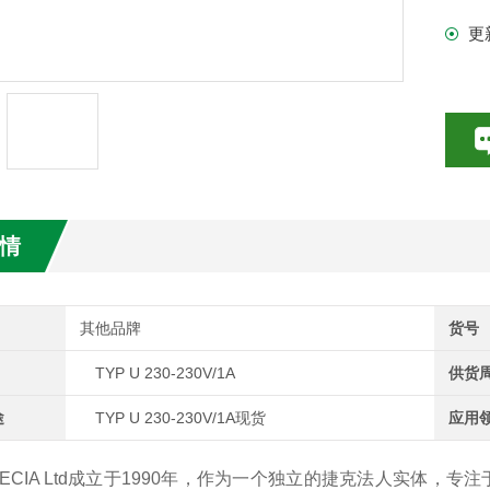
更
数特点介绍
20参数介绍
HE参数介绍
数介绍
情
介绍
介绍
其他品牌
货号
TYP U 230-230V/1A
供货
途
TYP U 230-230V/1A现货
应用
IA Ltd成立于1990年，作为一个独立的捷克法人实体，专注于