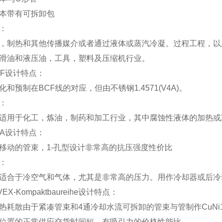
本带有可拆卸包
：
热和其他传播媒介或者通过液体或蒸汽冷凝。过程工程，以及
滑油和液压油，工具，塑料及压缩机行业。
F设计特点：
预制在BCF线的对应，但由不锈钢1.4571(V4A)。
：
用于化工，炼油，制药和加工行业，其中腐蚀性液体的加热或
A设计特点：
的管束，1-孔型设计非常高的抗压强度性价比
：
合于冷空气和气体，尤其是非常高的压力。用作冷却器或后冷
X-Kompaktbaureihe设计特点：
散由于紧凑管束和4通冷却水流可拆卸的管束与管制作CuNi1
置的正常供应交货时间短，有吸引力的价格性能比