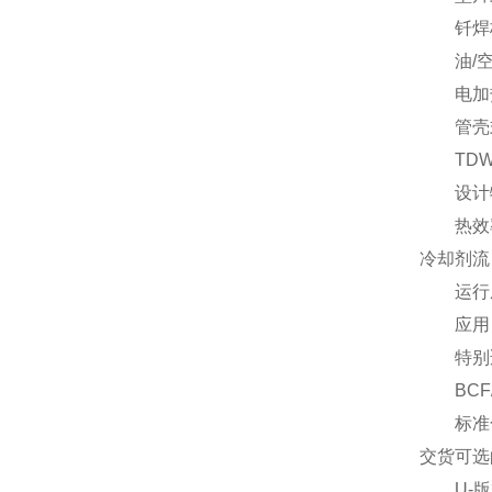
钎焊板
油/空
电加
管壳式
TD
设计
热效率高
冷却剂流
运行成
应用
特别适
BCF/
标准化和
交货可选
U-版