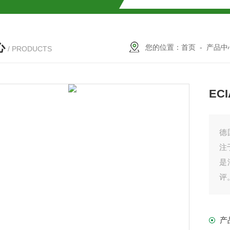
解
心
2参数及应用
您的位置：
首页
-
产品中
/ PRODUCTS
2参数及应用
EC
2参数应用
应用
德
注
是
评
介绍
产
介绍