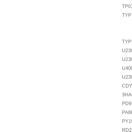
TP010
TYP U 
TYP: U
U23
U23
U40
U230 ma
CDY-4
3HAC0
PD911
PA866
PY194
RD200