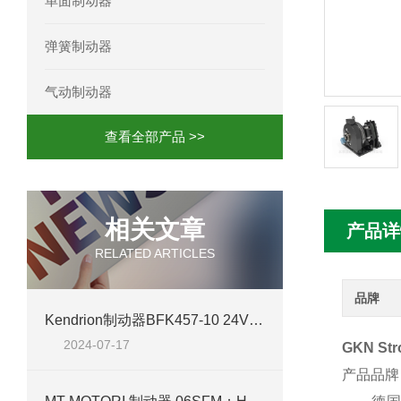
单面制动器
mini motor电机MCE 320P2T参数特点
弹簧制动器
mini motor电机MC230P3T 20- B参
气动制动器
Ac-motoren交流电机3RT1026-1AC
查看全部产品 >>
AC-motoren交流电机FCA 132S-4/P
AC-motoren交流电机ACM 160M-4参
相关文章
产品详
AC-MOTOREN电机FCPA 80B-6参数
RELATED ARTICLES
AC-MOTOREN电机FCPA 71B-2参数
品牌
Kendrion制动器BFK457-10 24V 23Nm：技术深度解析与应用领域探索
2024-07-17
GKN St
产品品牌：