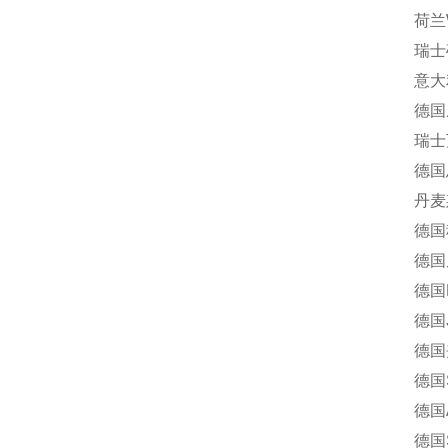
荷兰Wou
瑞士硕特
意大利纳
德国威琅
瑞士万福
德国恩格
丹麦斯堪
德国科宝
德国尼罗
德国MA
德国J.
德国夹可宝
德国SPA
德国AE
德国ST