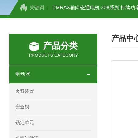
关键词：
EMRAX轴向磁通电机 208系列 持续功率
SCHOTT光源 KL2500系列技术参数详
产品中
OEMER三相同步电机MTES 132SB/
产品分类
OEMER三相同步电机MTES 160MA/
PRODUCTS CATEGORY
OEMER三相同步电机MTES 132SA/
制动器
OEMER电机QLS 180M环保农业领域
夹紧装置
mini motor电机AM 80P参数特点介绍
安全锁
mini motor电机AM 66T参数特点介绍
锁定单元
mini motor电机AM 440M3T参数特点