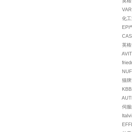
英格索兰
VARCO
化工泵 
EPI气体流
CASHC
英格索兰
AVITE
friedr
NUFLO
猫牌泵 
KBB增
AUTRON
伺服阀D
Italv
EFFBE