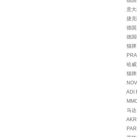
德国Sch
意大利
捷克EC
德国威龙
德国EW
猫牌 2
PRATI
哈威泵 
猫牌泵 
NOV 芯
ADI R2
MMC
马达 K
AKRON阿
PARKER