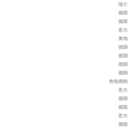
瑞士Tu
德国塞科
德国百能
意大利R
奥地利T
德国Ox
德国Rae
德国HY
德国GM
热电偶热
意大利F
德国G
德国里其乐
意大利I
德国曼胡