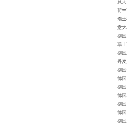
意大利芬
荷兰Wou
瑞士硕特
意大利纳
德国威琅
瑞士万福
德国恩格
丹麦斯堪
德国科宝
德国尼罗
德国MA
德国J.
德国夹可宝
德国SPA
德国AE