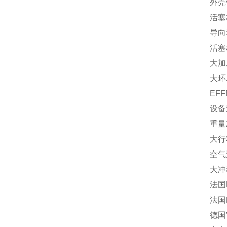
外壳铝
活塞杆
导向套
活塞杆
大加压1
大环境
EFFBE
设备法
重量2
大行程
空气消费每行
大冲程频
法国EFF
法国EFF
德国V