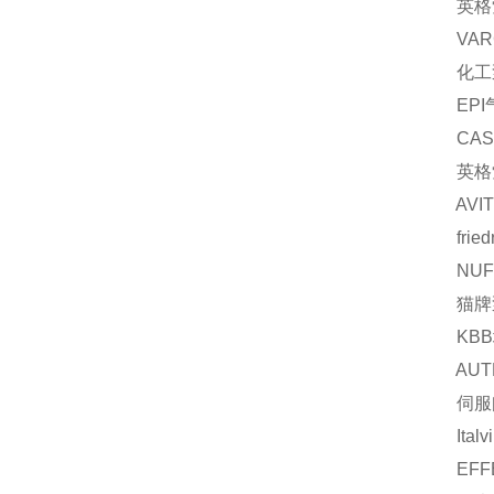
英格索兰
VARCO
化工泵 
EPI气体流
CASHC
英格索兰
AVITE
friedr
NUFLO
猫牌泵 
KBB增
AUTRON
伺服阀D
Italv
EFFBE