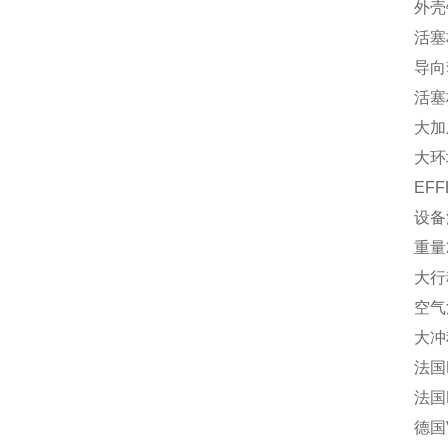
外壳铝
活塞杆
导向套
活塞杆
大加压1
大环境
EFFBE
设备法
重量2
大行程
空气消费每行
大冲程频
法国EFF
法国EFF
德国V