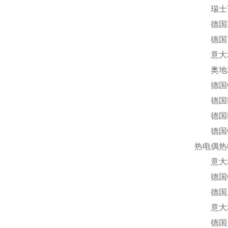
瑞士Tu
德国塞科
德国百能
意大利R
奥地利T
德国Ox
德国Rae
德国HY
德国GM
热电偶热
意大利F
德国G
德国里其乐
意大利I
德国曼胡