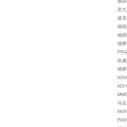
德国Sch
意大利
捷克EC
德国威龙
德国EW
猫牌 2
PRATI
哈威泵 
猫牌泵 
NOV 芯
ADI R2
MMC
马达 K
AKRON阿
PARKER