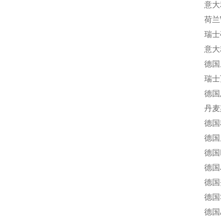
意大利芬
荷兰Wou
瑞士硕特
意大利纳
德国威琅
瑞士万福
德国恩格
丹麦斯堪
德国科宝
德国尼罗
德国MA
德国J.
德国夹可宝
德国SPA
德国AE