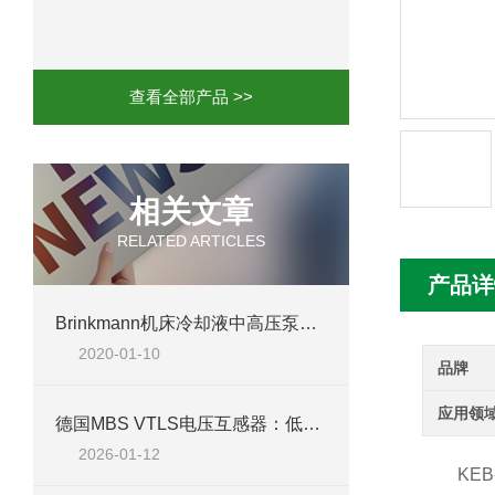
mini motor电机MCE 320P2T参数特点
mini motor电机MC230P3T 20- B参
查看全部产品 >>
Ac-motoren交流电机3RT1026-1AC
AC-motoren交流电机FCA 132S-4/P
相关文章
RELATED ARTICLES
AC-motoren交流电机ACM 160M-4参
产品详
AC-MOTOREN电机FCPA 80B-6参数
Brinkmann机床冷却液中高压泵STC系列参数
2020-01-10
AC-MOTOREN电机FCPA 71B-2参数
品牌
应用领
德国MBS VTLS电压互感器：低压配电系统的核心监测保护组件
2026-01-12
KEB变