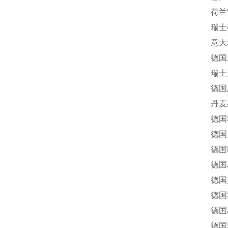
荷兰Wou
瑞士硕特
意大利纳
德国威琅
瑞士万福
德国恩格
丹麦斯堪
德国科宝
德国尼罗
德国MA
德国J.
德国夹可宝
德国SPA
德国AE
德国ST