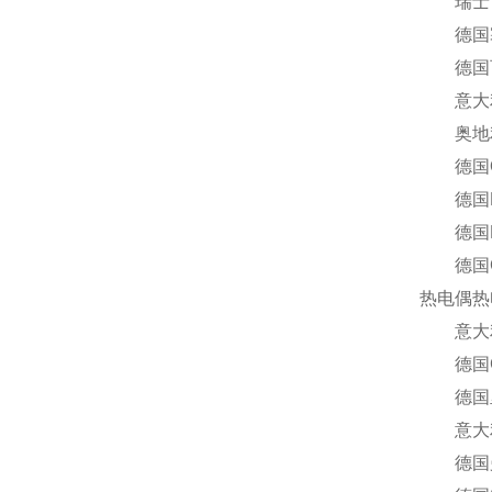
瑞士Tu
德国塞科
德国百能
意大利R
奥地利T
德国Ox
德国Rae
德国HY
德国GM
热电偶热
意大利F
德国G
德国里其乐
意大利I
德国曼胡