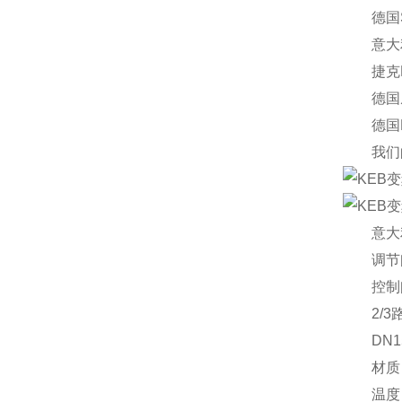
德国Sch
意大利
捷克EC
德国威龙
德国EW
我们的
意大利B
调节
控制阀系
2/3路
DN15-1
材质：铸铁
温度：-1