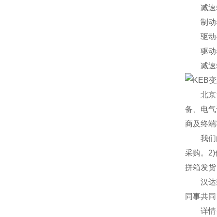
减速箱，n2
制动器 03
驱动器13
驱动器13
减速箱G32
北京汉
备、电气
商及终端
我们的优
采购。2
拼箱发货
汉达森贸
同事共同
详情咨