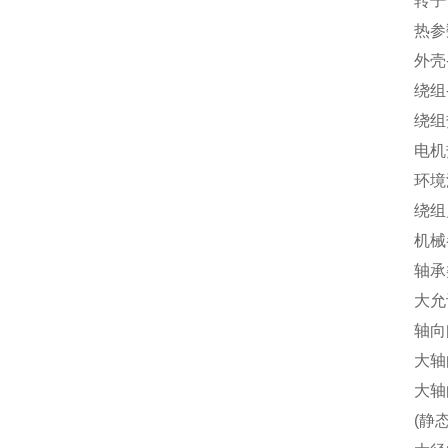
转子惯量 
热参
外壳-环境
绕组-外壳
绕组热时
电机热时
环境温度 -
绕组允许
机械
轴承类
大允许转速
轴向间隙 
大轴向载
大轴向压
(静态，支