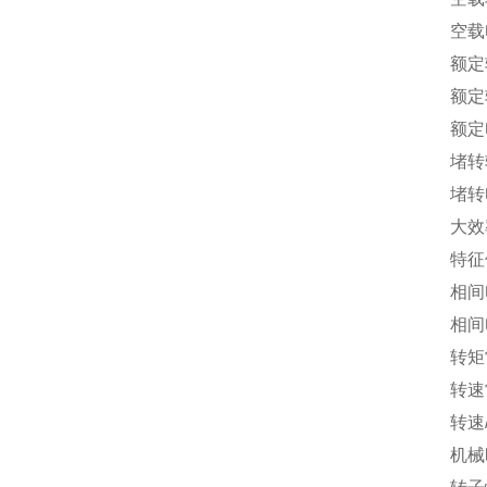
空载电流
额定转速 
额定转矩(
额定电流
堵转转矩
堵转电流 
大效率 
特征
相间电阻
相间电感 
转矩常数 
转速常数 
转速/转矩
机械时间