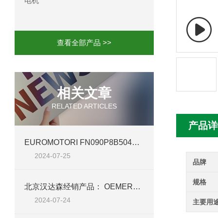
电机
mini motor电机MCE 320P2T参数特点
mini motor电机MC230P3T 20- B参
查看全部产品 >>
Ac-motoren交流电机3RT1026-1AC
AC-motoren交流电机FCA 132S-4/P
相关文章
RELATED ARTICLES
AC-motoren交流电机ACM 160M-4参
产品详
AC-MOTOREN电机FCPA 80B-6参数
EUROMOTORI FN090P8B504AVFZ 电机——北京汉达森高效动力新篇章
2024-07-25
AC-MOTOREN电机FCPA 71B-2参数
品牌
规格
北京汉达森经销产品： OEMER电机 QCAVM 90L 详细介绍
2024-07-24
主要用