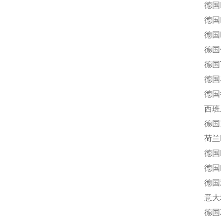
德国IM
德国Inte
德国M+S
德国伦茨
德国TU
德国马腾
德国鲁斯
西班牙J
德国克隆
荷兰Ro
德国END
德国H
德国雅歌
意大利多
德国Z-