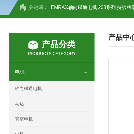
关键词：
EMRAX轴向磁通电机 208系列 持续功率
SCHOTT光源 KL2500系列技术参数详
产品中
OEMER三相同步电机MTES 132SB/
产品分类
OEMER三相同步电机MTES 160MA/
PRODUCTS CATEGORY
OEMER三相同步电机MTES 132SA/
电机
OEMER电机QLS 180M环保农业领域
轴向磁通电机
mini motor电机AM 80P参数特点介绍
马达
mini motor电机AM 66T参数特点介绍
真空电机
mini motor电机AM 440M3T参数特点