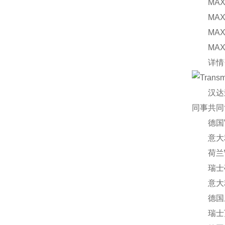
MAXON 
MAXON D
MAXON 
MAXON 
详情咨
汉达森贸
同事共同
德国V
意大利芬
荷兰Wou
瑞士硕特
意大利纳
德国威琅
瑞士万福