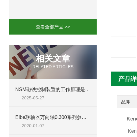
mini motor电机MCE 320P2T参数特点
mini motor电机MC230P3T 20- B参
查看全部产品 >>
Ac-motoren交流电机3RT1026-1AC
AC-motoren交流电机FCA 132S-4/P
相关文章
RELATED ARTICLES
AC-motoren交流电机ACM 160M-4参
产品详
AC-MOTOREN电机FCPA 80B-6参数
NSM磁铁控制装置的工作原理是什么？
2025-05-27
AC-MOTOREN电机FCPA 71B-2参数
品牌
Elbe联轴器万向轴0.300系列参数简介
Ken
2020-01-07
Ken